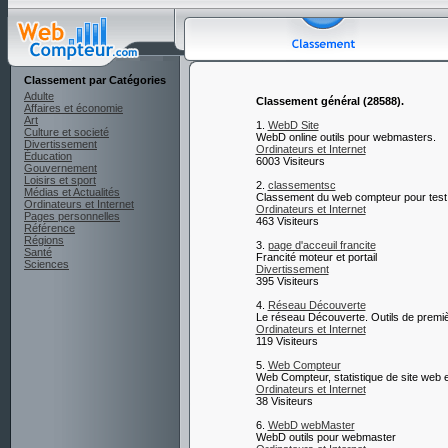
Classement par Catégories
Adulte
Classement général (28588).
Affaires et économie
Art
1.
WebD Site
Culture et societé
WebD online outils pour webmasters.
Divertissement
Ordinateurs et Internet
Éducation
6003 Visiteurs
Gouvernement
Loisirs et sport
2.
classementsc
Médias et Actualités
Classement du web compteur pour tes
Ordinateurs et Internet
Ordinateurs et Internet
Pages personnelles
463 Visiteurs
Référence
Régions
3.
page d'acceuil francite
Santé
Francité moteur et portail
Sciences
Divertissement
395 Visiteurs
4.
Réseau Découverte
Le réseau Découverte. Outils de premièr
Ordinateurs et Internet
119 Visiteurs
5.
Web Compteur
Web Compteur, statistique de site web 
Ordinateurs et Internet
38 Visiteurs
6.
WebD webMaster
WebD outils pour webmaster