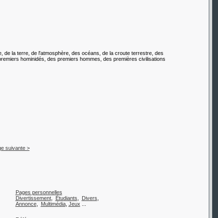
e, de la terre, de l'atmosphère, des océans, de la croute terrestre, des
premiers hominidés, des premiers hommes, des premières civilisations
e suivante >
Pages personnelles
Divertissement
,
Étudiants
,
Divers
,
Annonce
,
Multimédia
,
Jeux
...