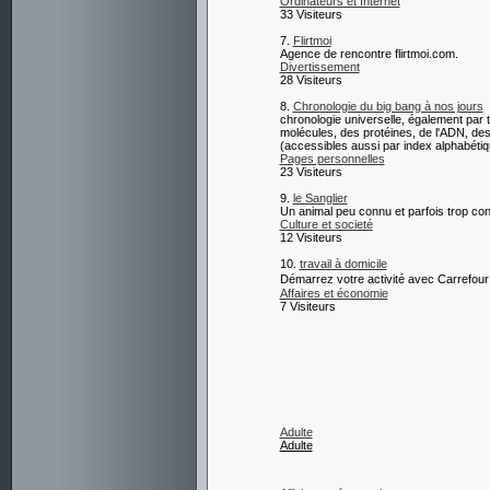
Ordinateurs et Internet
33 Visiteurs
7.
Flirtmoi
Agence de rencontre flirtmoi.com.
Divertissement
28 Visiteurs
8.
Chronologie du big bang à nos jours
chronologie universelle, également par th
molécules, des protéines, de l'ADN, de
(accessibles aussi par index alphabétiq
Pages personnelles
23 Visiteurs
9.
le Sanglier
Un animal peu connu et parfois trop co
Culture et societé
12 Visiteurs
10.
travail à domicile
Démarrez votre activité avec Carrefour
Affaires et économie
7 Visiteurs
Adulte
Adulte