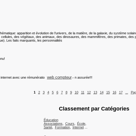
ématique: apparition et évolution de l'univers, de la matière, de la galaxie, du système solair
s cellules, des végétaux, des animaux, des dinosaures, des mammifères, des primates, des 
ue). Les faits marquants, les personnalités
nnu!
web compteur
 internet avec une rémunératio
n assurée!!!
1
2
3
4
5
6
7
8
9
10
11
12
13
14
15
16
17
...
Pag
Classement par Catégories
Éducation
Associations
,
Cours
,
École
,
Santé
,
Formation
,
Internet
...