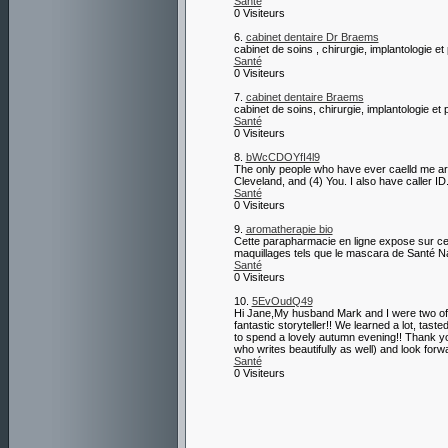
Santé
0 Visiteurs
6.
cabinet dentaire Dr Braems
cabinet de soins , chirurgie, implantologie et
Santé
0 Visiteurs
7.
cabinet dentaire Braems
cabinet de soins, chirurgie, implantologie et
Santé
0 Visiteurs
8.
bWcCDOYfI4l9
The only people who have ever caelld me are
Cleveland, and (4) You. I also have caller I
Santé
0 Visiteurs
9.
aromatherapie bio
Cette parapharmacie en ligne expose sur ce 
maquillages tels que le mascara de Santé N
Santé
0 Visiteurs
10.
5EvOudQ49
Hi Jane,My husband Mark and I were two of th
fantastic storyteller!! We learned a lot, t
to spend a lovely autumn evening!! Thank you
who writes beautifully as well) and look for
Santé
0 Visiteurs