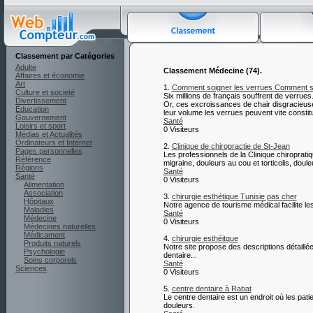
Classement par Catégories
Adulte
Classement Médecine (74).
Affaires et économie
Art
1.
Comment soigner les verrues Comment s
Culture et societé
Six millions de français souffrent de verrue
Divertissement
Or, ces excroissances de chair disgracieuse
Éducation
leur volume les verrues peuvent vite constit
Gouvernement
Santé
Loisirs et sport
0 Visiteurs
Médias et Actualités
Ordinateurs et Internet
2.
Clinique de chiropractie de St-Jean
Pages personnelles
Les professionnels de la Clinique chiroprati
Référence
migraine, douleurs au cou et torticolis, doule
Régions
Santé
Santé
0 Visiteurs
Alimentation
Association
3.
chirurgie esthétique Tunisie pas cher
Hôpitaux
Notre agence de tourisme médical facilite le
Maladies
Santé
Médecine
0 Visiteurs
Médecines naturelles
Médicament
4.
chirurgie esthéitque
Produits naturels
Notre site propose des descriptions détaillée
Psychologie
dentaire...
Soins corporels
Santé
Sciences
0 Visiteurs
5.
centre dentaire à Rabat
Le centre dentaire est un endroit où les pati
douleurs.