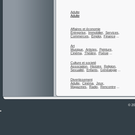
Adulte
Adulte
Affaires et économie
Entreprise
,
Immobilier
,
Services
,
Commerces
,
Emploi
,
Finance
...
Art
Musique
,
Artistes
,
Peinture
,
Cinéma
,
Théâtre
,
Poésie
...
Culture et societé
Association
,
Histoire
,
Religion
,
Sexualité
,
Enfants
,
Généalogie
...
Divertissement
Adulte
,
Cinéma
,
Jeux
,
Magazines
,
Radio
,
Rencontre
...
© 2