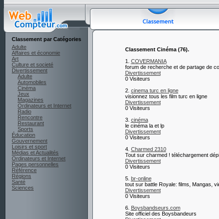
Classement par Catégories
Adulte
Classement Cinéma (76).
Affaires et économie
Art
1.
COVERMANIA
Culture et societé
forum de recherche et de partage de c
Divertissement
Divertissement
Adulte
0 Visiteurs
Automobiles
Cinéma
2.
cinema turc en ligne
Jeux
visionnez tous les film turc en ligne
Magazines
Divertissement
Ordinateurs et Internet
0 Visiteurs
Radio
Rencontre
3.
cinéma
Restaurant
le cinéma la et lp
Sports
Divertissement
Éducation
0 Visiteurs
Gouvernement
Loisirs et sport
4.
Charmed 2310
Médias et Actualités
Tout sur charmed ! téléchargement dépiso
Ordinateurs et Internet
Divertissement
Pages personnelles
0 Visiteurs
Référence
Régions
5.
br-online
Santé
tout sur battle Royale: films, Mangas, v
Sciences
Divertissement
0 Visiteurs
6.
Boysbandseurs.com
Site officiel des Boysbandeurs