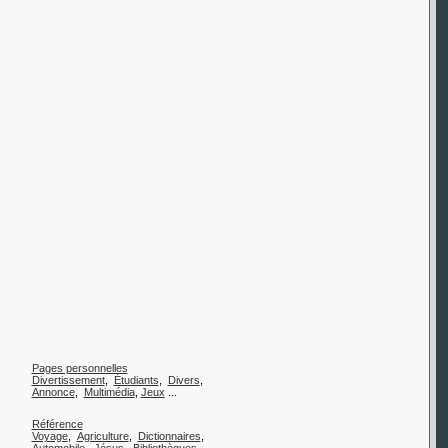
Pages personnelles
Divertissement
,
Étudiants
,
Divers
,
Annonce
,
Multimédia
,
Jeux
...
Référence
Voyage
,
Agriculture
,
Dictionnaires
,