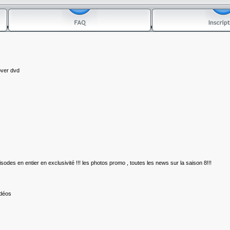
over dvd
des en entier en exclusivité !!! les photos promo , toutes les news sur la saison 8!!!
idéos