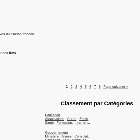
oles du cinema francais
et des films
1
2
3
4
5
6
7
8
Page suivante >
Classement par Catégories
Éducation
Associations
,
Cours
,
École
,
Santé
,
Formation
,
Internet
...
Gouvernement
Ministère
,
Armée
,
Consulat
,