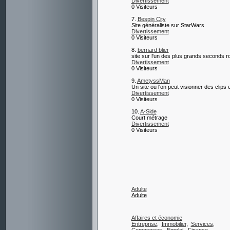
Divertissement
0 Visiteurs
7.
Bespin City
Site généraliste sur StarWars
Divertissement
0 Visiteurs
8.
bernard blier
site sur l'un des plus grands seconds r
Divertissement
0 Visiteurs
9.
AmetyssMan
Un site ou l'on peut visionner des clips 
Divertissement
0 Visiteurs
10.
A-Side
Court métrage
Divertissement
0 Visiteurs
Adulte
Adulte
Affaires et économie
Entreprise
,
Immobilier
,
Services
,