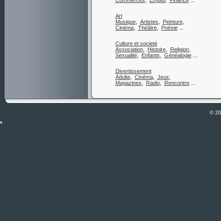
Commerces
,
Emploi
,
Finance
...
Art
Musique
,
Artistes
,
Peinture
,
Cinéma
,
Théâtre
,
Poésie
...
Culture et societé
Association
,
Histoire
,
Religion
,
Sexualité
,
Enfants
,
Généalogie
...
Divertissement
Adulte
,
Cinéma
,
Jeux
,
Magazines
,
Radio
,
Rencontre
...
© 2