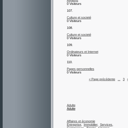
Régions
0 Visiteurs
107.
Culture et societé
0 Visiteurs
108.
Culture et societé
0 Visiteurs
109.
Ordinateurs et Internet
0 Visiteurs
110.
Pages personnelles
0 Visiteurs
< Page précédente
...
3
Adulte
Adulte
Affaires et économie
Entreprise
,
Immobilier
,
Services
,