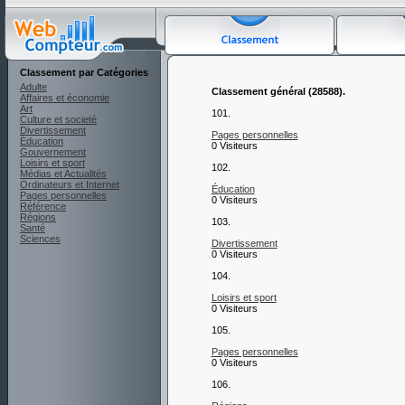
Classement par Catégories
Adulte
Classement général (28588).
Affaires et économie
Art
101.
Culture et societé
Divertissement
Pages personnelles
Éducation
0 Visiteurs
Gouvernement
Loisirs et sport
102.
Médias et Actualités
Ordinateurs et Internet
Éducation
Pages personnelles
0 Visiteurs
Référence
Régions
103.
Santé
Sciences
Divertissement
0 Visiteurs
104.
Loisirs et sport
0 Visiteurs
105.
Pages personnelles
0 Visiteurs
106.