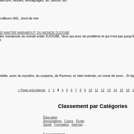
hitecture, histoire, témoignages, art, dessin, etc.
collioure (66) , bord de mer
AND MAITRE MARABOUT DU MONDE DJOGBE
 des marabouts du monde entier DJOGBE. Vous qui avez de problème et qui n'ont pas jusqu'à 
t.
inédits, avec du mystère, du suspens, de l'humour, et, bien entendu, un zeste de sexe... Et 
< Page précédente
1
2
3
4
5
6
7
8
9
10
11
12
13
14
15
16
1
Classement par Catégories
Éducation
Associations
,
Cours
,
École
,
Santé
,
Formation
,
Internet
...