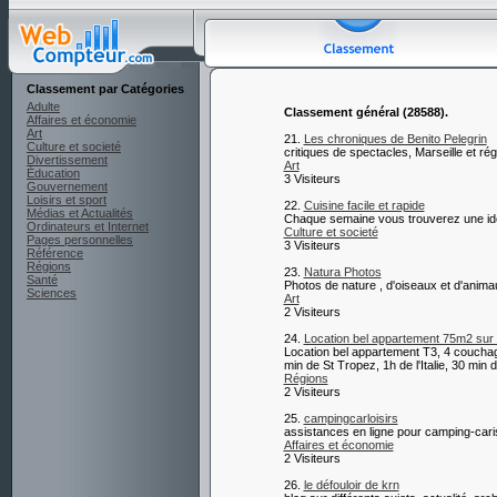
Classement par Catégories
Adulte
Classement général (28588).
Affaires et économie
Art
21.
Les chroniques de Benito Pelegrin
Culture et societé
critiques de spectacles, Marseille et r
Divertissement
Art
Éducation
3 Visiteurs
Gouvernement
Loisirs et sport
22.
Cuisine facile et rapide
Médias et Actualités
Chaque semaine vous trouverez une idée
Ordinateurs et Internet
Culture et societé
Pages personnelles
3 Visiteurs
Référence
Régions
23.
Natura Photos
Santé
Photos de nature , d'oiseaux et d'animau
Sciences
Art
2 Visiteurs
24.
Location bel appartement 75m2 su
Location bel appartement T3, 4 couchage
min de St Tropez, 1h de l'Italie, 
Régions
2 Visiteurs
25.
campingcarloisirs
assistances en ligne pour camping-cari
Affaires et économie
2 Visiteurs
26.
le défouloir de krn