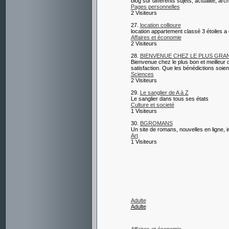
blog sur différents sujets, actualité, arc
Pages personnelles
2 Visiteurs
27.
location collioure
location appartement classé 3 étoiles a 
Affaires et économie
2 Visiteurs
28.
BIENVENUE CHEZ LE PLUS GR
Bienvenue chez le plus bon et meilleur
satisfaction. Que les bénédictions soien
Sciences
2 Visiteurs
29.
Le sanglier de A à Z
Le sanglier dans tous ses états
Culture et societé
1 Visiteurs
30.
BGROMANS
Un site de romans, nouvelles en ligne, 
Art
1 Visiteurs
Adulte
Adulte