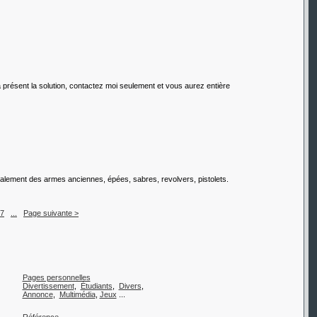
présent la solution, contactez moi seulement et vous aurez entière
également des armes anciennes, épées, sabres, revolvers, pistolets.
7
...
Page suivante >
Pages personnelles
Divertissement
,
Étudiants
,
Divers
,
Annonce
,
Multimédia
,
Jeux
...