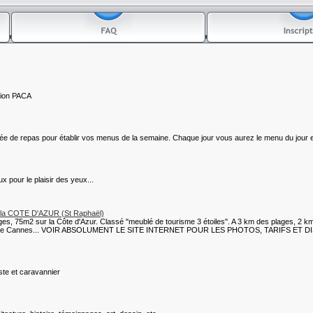
égion PACA
 de repas pour établir vos menus de la semaine. Chaque jour vous aurez le menu du jour en
x pour le plaisir des yeux...
r la COTE D'AZUR (St Raphaël)
s, 75m2 sur la Côte d'Azur. Classé "meublé de tourisme 3 étoiles". A 3 km des plages, 2 km du
30 min de Cannes... VOIR ABSOLUMENT LE SITE INTERNET POUR LES PHOTOS, TARIFS ET D
ste et caravannier